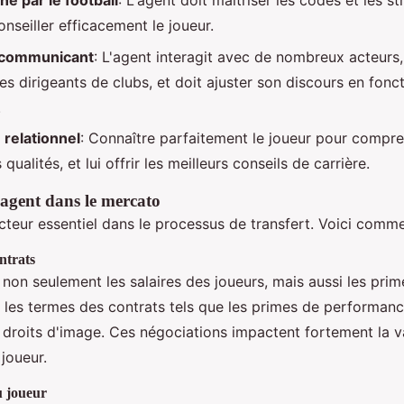
né par le football
: L'agent doit maîtriser les codes et les s
nseiller efficacement le joueur.
 communicant
: L'agent interagit avec de nombreux acteurs,
les dirigeants de clubs, et doit ajuster son discours en fonc
.
 relationnel
: Connaître parfaitement le joueur pour compre
 qualités, et lui offrir les meilleurs conseils de carrière.
l'agent dans le mercato
cteur essentiel dans le processus de transfert. Voici commen
ntrats
non seulement les salaires des joueurs, mais aussi les prime
 les termes des contrats tels que les primes de performance
s droits d'image. Ces négociations impactent fortement la v
joueur.
u joueur