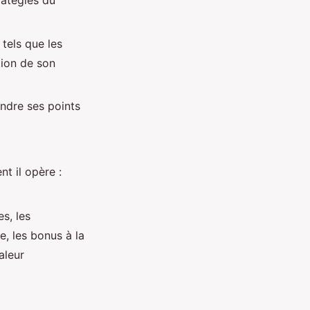
tratégies du
 tels que les
tion de son
ndre ses points
t il opère :
s, les
, les bonus à la
aleur