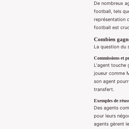
De nombreux age
football, tels q
représentation 
football est cru
Combien gagne
La question du s
Commissions et p
L'agent touche 
joueur comme Ma
son agent pourra
transfert.
Exemples de réuss
Des agents comm
pour leurs négoc
agents gèrent l