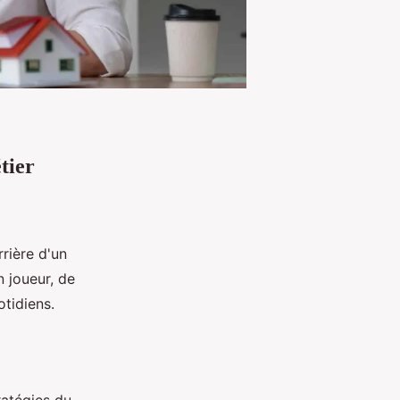
tier
rrière d'un
n joueur, de
otidiens.