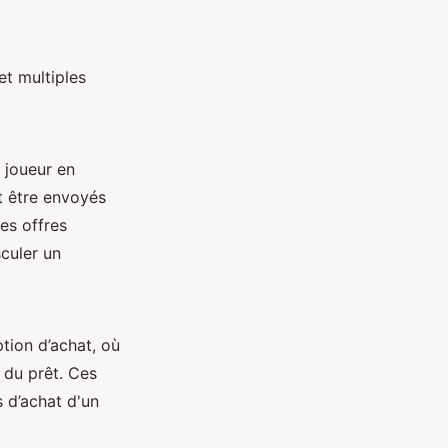
et multiples
u joueur en
nt être envoyés
es offres
culer un
tion d’achat, où
n du prêt. Ces
s d’achat d'un