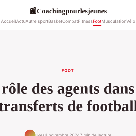
Coachingpourlesjeunes
📰
Accueil
Actu
Autre sport
Basket
Combat
Fitness
Foot
Musculation
Vélo
FOOT
rôle des agents dans
transferts de footbal
Ilyes
4 novembre 2024
7 min de lecture
I