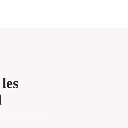
 les
l