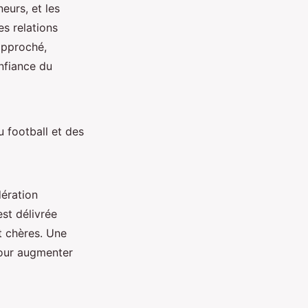
eurs, et les
es relations
approché,
nfiance du
 football et des
dération
est délivrée
t chères. Une
pour augmenter