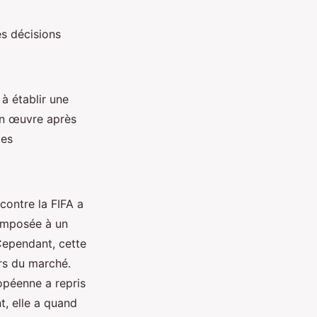
es décisions
à établir une
en œuvre après
les
contre la FIFA a
 imposée à un
 Cependant, cette
rs du marché.
ropéenne a repris
t, elle a quand