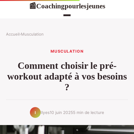
Coachingpourlesjeunes
📰
Accueil
›
Musculation
MUSCULATION
Comment choisir le pré-
workout adapté à vos besoins
?
Ilyes
10 juin 2025
5 min de lecture
I