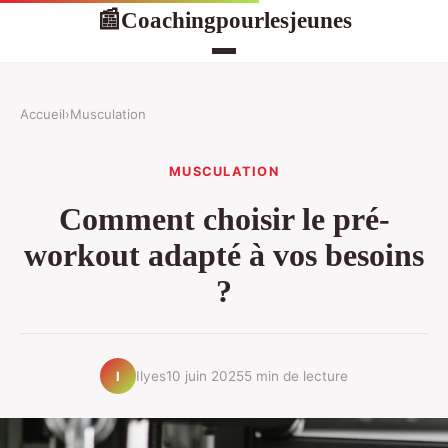
Coachingpourlesjeunes
📰
Accueil
›
Musculation
MUSCULATION
Comment choisir le pré-
workout adapté à vos besoins
?
Ilyes
10 juin 2025
5 min de lecture
I