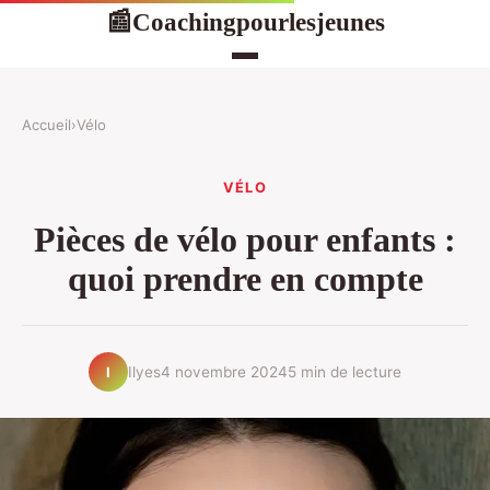
Coachingpourlesjeunes
📰
Accueil
›
Vélo
VÉLO
Pièces de vélo pour enfants :
quoi prendre en compte
Ilyes
4 novembre 2024
5 min de lecture
I