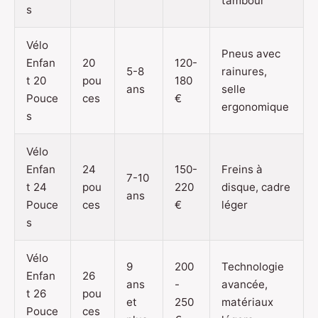
tambour
s
Vélo
Pneus avec
Enfan
20
120-
5-8
rainures,
t 20
pou
180
ans
selle
Pouce
ces
€
ergonomique
s
Vélo
Enfan
24
150-
Freins à
7-10
t 24
pou
220
disque, cadre
ans
Pouce
ces
€
léger
s
Vélo
9
200
Technologie
Enfan
26
ans
-
avancée,
t 26
pou
et
250
matériaux
Pouce
ces