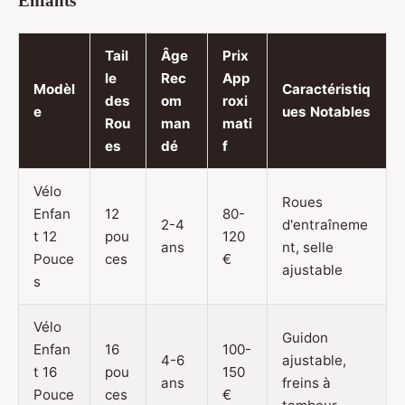
Enfants
Tail
Âge
Prix
le
Rec
App
Modèl
Caractéristiq
des
om
roxi
e
ues Notables
Rou
man
mati
es
dé
f
Vélo
Roues
Enfan
12
80-
2-4
d'entraîneme
t 12
pou
120
ans
nt, selle
Pouce
ces
€
ajustable
s
Vélo
Guidon
Enfan
16
100-
4-6
ajustable,
t 16
pou
150
ans
freins à
Pouce
ces
€