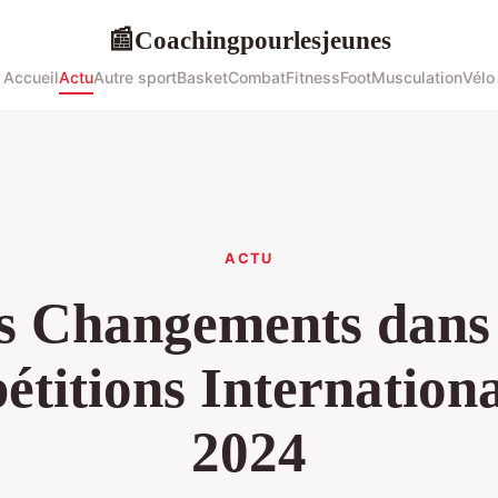
Coachingpourlesjeunes
📰
Accueil
Actu
Autre sport
Basket
Combat
Fitness
Foot
Musculation
Vélo
ACTU
s Changements dans 
titions Internation
2024