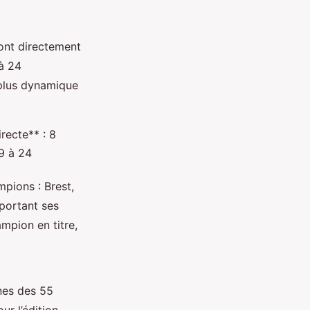
sont directement
 à 24
 plus dynamique
recte** : 8
 9 à 24
pions : Brest,
mportant ses
ampion en titre,
nes des 55