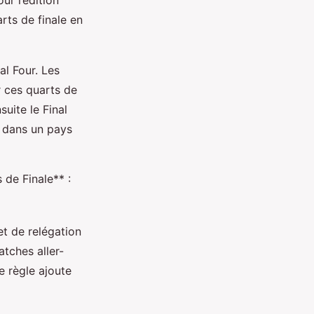
ur l’édition
ts de finale en
al Four. Les
r ces quarts de
suite le Final
s dans un pays
de Finale** :
t de relégation
tches aller-
e règle ajoute