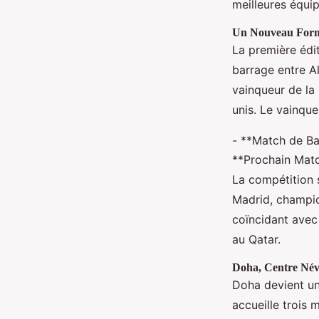
meilleures équi
Un Nouveau Form
La première édi
barrage entre A
vainqueur de la
unis. Le vainque
- **Match de Ba
**Prochain Matc
La compétition 
Madrid, champio
coïncidant avec
au Qatar.
Doha, Centre Név
Doha devient une
accueille trois