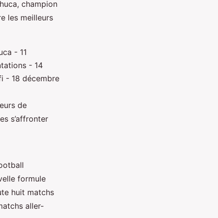
chuca, champion
 les meilleurs
ca - 11
ations - 14
fi - 18 décembre
teurs de
es s’affronter
ootball
velle formule
ute huit matchs
atchs aller-