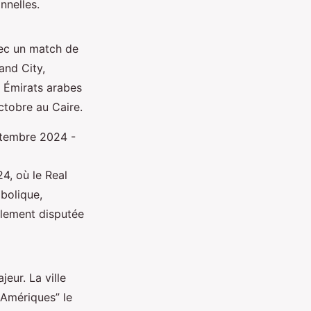
nnelles.
vec un match de
and City,
 Émirats arabes
octobre au Caire.
ptembre 2024 -
4, où le Real
bolique,
alement disputée
eur. La ville
 Amériques” le