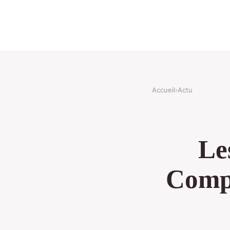
Accueil
›
Actu
Le
Compé