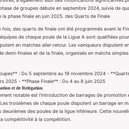
bres, a également subi des modifications significatives po
hase de groupes débute en septembre 2024, suivie de quar
 la phase finale en juin 2025. des Quarts de Finale
 fois, des quarts de finale ont été programmés avant le Fin
équipes de chaque poule de la Ligue A sont qualifiées pou
isputent en matches aller-retour. Les vainqueurs disputent en
e demi-finales et de la finale, organisés en matchs simple
oupes** : Du 5 septembre au 19 novembre 2024 - **Quarts 
s 2025 - **Phase Finale** : Du 4 au 8 juin 2025
tion et de Relégation
ment notable est l’introduction de barrages de promotion e
. Les troisièmes de chaque poule disputent un barrage en ma
s deuxièmes des poules de la ligue inférieure. Cette nouvell
 la compétitivité à la compétition.