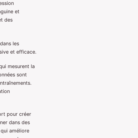
ession
nguine et
et des
 dans les
ive et efficace.
qui mesurent la
données sont
entraînements.
tion
ort pour créer
îner dans des
 qui améliore