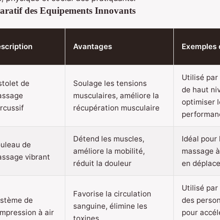
ratif des Equipements Innovants
scription
Avantages
Exemples d
Utilisé par
stolet de
Soulage les tensions
de haut ni
assage
musculaires, améliore la
optimiser 
rcussif
récupération musculaire
performan
Détend les muscles,
Idéal pour
uleau de
améliore la mobilité,
massage à
ssage vibrant
réduit la douleur
en déplac
Utilisé par
Favorise la circulation
stème de
des person
sanguine, élimine les
mpression à air
pour accél
toxines