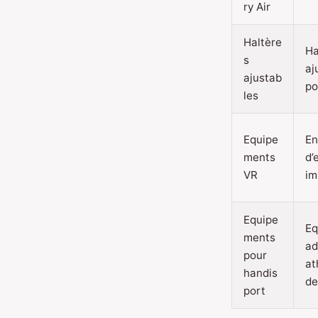
ry Air
Haltère
Ha
s
aj
ajustab
po
les
Equipe
En
ments
d’
VR
im
Equipe
Eq
ments
ad
pour
at
handis
de
port