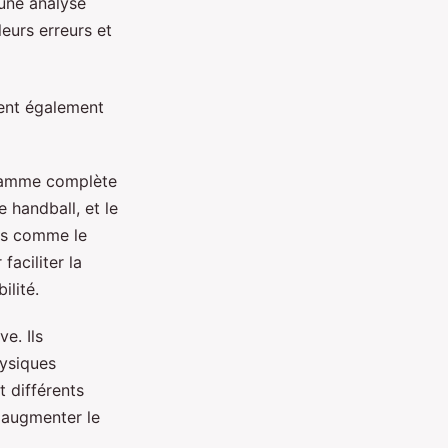
 une analyse
eurs erreurs et
hent également
 gamme complète
e handball, et le
us comme le
aciliter la
ilité.
e. Ils
hysiques
t différents
à augmenter le