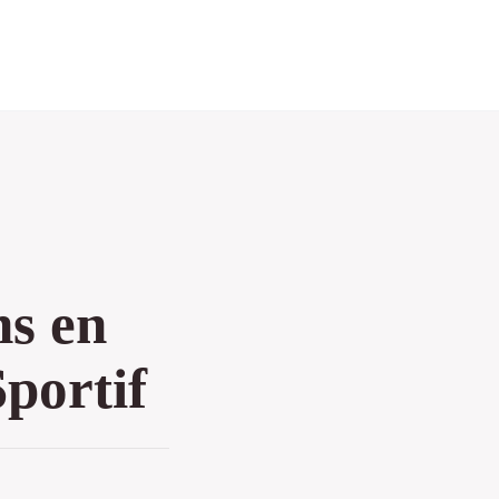
ns en
portif