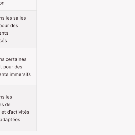
on
ns les salles
 pour des
ents
sés
ans certaines
rt pour des
ents immersifs
ns les
es de
et d’activités
 adaptées