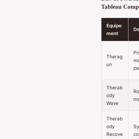
Tableau Compa
Equipe
De
ment
Pi
Therag
m
un
pe
Therab
Ro
ody
ma
Wave
Therab
ody
Sy
Recove
co