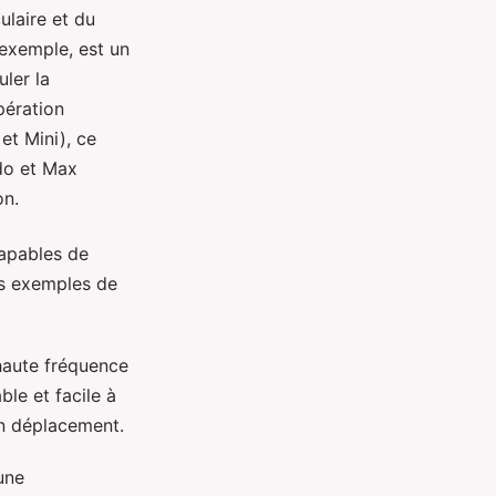
laire et du
 exemple, est un
ler la
pération
et Mini), ce
do et Max
on.
capables de
es exemples de
haute fréquence
ble et facile à
en déplacement.
une