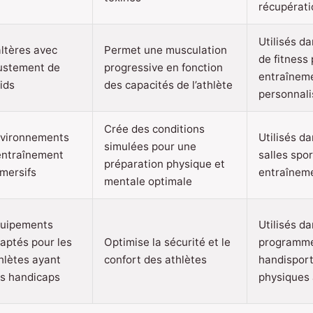
récupérati
Utilisés da
ltères avec
Permet une musculation
de fitness
ustement de
progressive en fonction
entraînem
ids
des capacités de l’athlète
personnali
Crée des conditions
vironnements
Utilisés d
simulées pour une
entraînement
salles spo
préparation physique et
mersifs
entraînem
mentale optimale
uipements
Utilisés da
aptés pour les
Optimise la sécurité et le
programm
hlètes ayant
confort des athlètes
handisport 
s handicaps
physiques