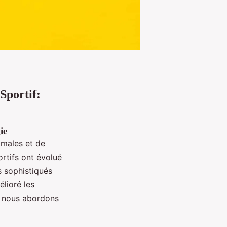
Sportif:
ie
imales et de
rtifs ont évolué
s sophistiqués
lioré les
t nous abordons