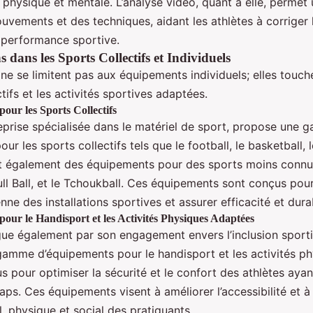
 physique et mentale. L’analyse vidéo, quant à elle, permet
uvements et des techniques, aidant les athlètes à corriger l
r performance sportive.
 dans les Sports Collectifs et Individuels
 ne se limitent pas aux équipements individuels; elles touc
ctifs et les activités sportives adaptées.
our les Sports Collectifs
eprise spécialisée dans le matériel de sport, propose une
r les sports collectifs tels que le football, le basketball, l
ent également des équipements pour des sports moins conn
l Ball, et le Tchoukball. Ces équipements sont conçus pour f
nne des installations sportives et assurer efficacité et durab
our le Handisport et les Activités Physiques Adaptées
gue également par son engagement envers l’inclusion sportiv
amme d’équipements pour le handisport et les activités p
 pour optimiser la sécurité et le confort des athlètes ayan
ps. Ces équipements visent à améliorer l’accessibilité et 
, physique et social des pratiquants.