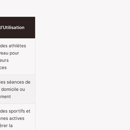
'Utilisation
 des athlètes
veau pour
leurs
ces
 les séances de
 domicile ou
ement
 des sportifs et
nes actives
érer la