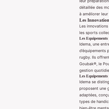
leur préparation
détaillée des mo
à améliorer leu
Les Innovations
Les innovations
les sports colle
Les Equipements p
Idema, une entr
d’équipements pou
rugby. Ils offr
Goubak®, le Poul
gestion quotidie
Les Equipements p
Idema se distin
proposent une g
adaptées, conçus
types de handica
bien-être mental