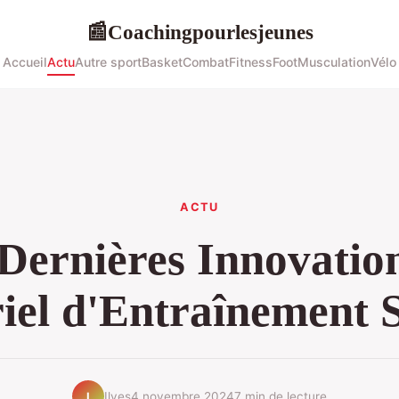
Coachingpourlesjeunes
📰
Accueil
Actu
Autre sport
Basket
Combat
Fitness
Foot
Musculation
Vélo
ACTU
Dernières Innovatio
iel d'Entraînement S
Ilyes
4 novembre 2024
7 min de lecture
I