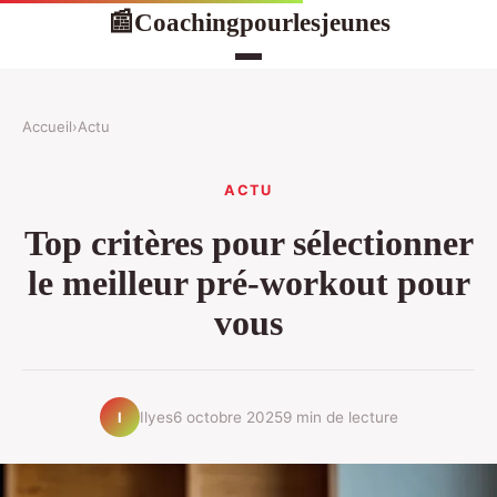
Coachingpourlesjeunes
📰
Accueil
›
Actu
ACTU
Top critères pour sélectionner
le meilleur pré-workout pour
vous
Ilyes
6 octobre 2025
9 min de lecture
I