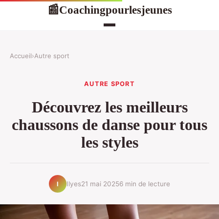
Coachingpourlesjeunes
📰
Accueil
›
Autre sport
AUTRE SPORT
Découvrez les meilleurs
chaussons de danse pour tous
les styles
Ilyes
21 mai 2025
6 min de lecture
I