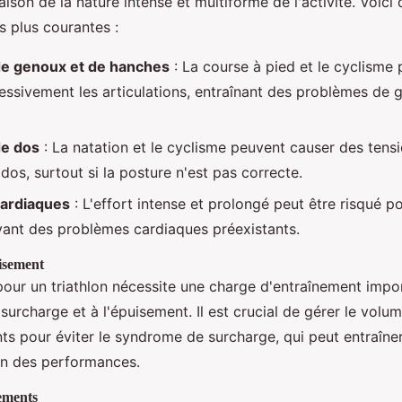
son de la nature intense et multiforme de l'activité. Voici
s plus courantes :
e genoux et de hanches
: La course à pied et le cyclisme
xcessivement les articulations, entraînant des problèmes de 
e dos
: La natation et le cyclisme peuvent causer des tens
dos, surtout si la posture n'est pas correcte.
ardiaques
: L'effort intense et prolongé peut être risqué po
ant des problèmes cardiaques préexistants.
isement
pour un triathlon nécessite une charge d'entraînement impor
surcharge et à l'épuisement. Il est crucial de gérer le volume
ts pour éviter le syndrome de surcharge, qui peut entraîne
on des performances.
sements