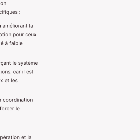
ion
ifiques :
 améliorant la
option pour ceux
é à faible
rçant le système
ons, car il est
x et les
a coordination
forcer le
pération et la