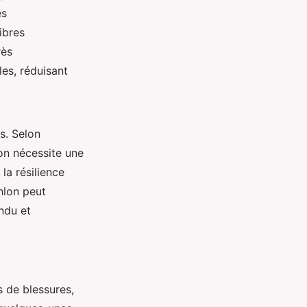
ès
ibres
rès
les, réduisant
s. Selon
lon nécessite une
la résilience
hlon peut
endu et
s de blessures,