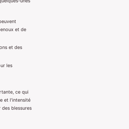
 quelques-unes
 peuvent
genoux et de
ions et des
ur les
tante, ce qui
 et l'intensité
r des blessures