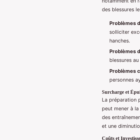
notamment en rai
des blessures le
Problèmes d
solliciter e
hanches.
Problèmes d
blessures au 
Problèmes c
personnes ay
Surcharge et Épu
La préparation 
peut mener à la 
des entraînemen
et une diminuti
Coûts et Investis