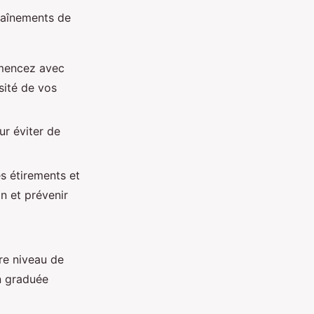
traînements de
mmencez avec
sité de vos
ur éviter de
s étirements et
n et prévenir
re niveau de
n graduée