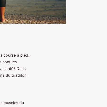
la course à pied,
s sont les
 la santé? Dans
fs du triathlon,
les muscles du