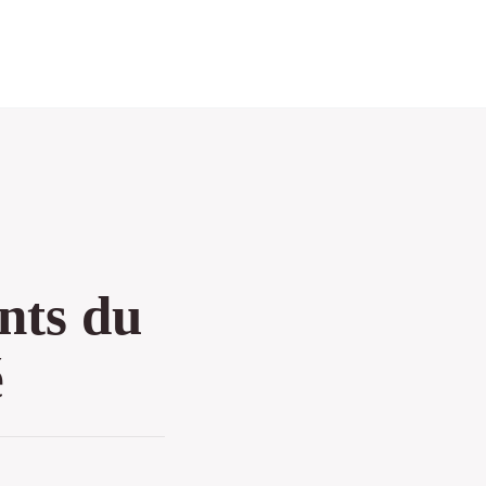
ents du
é