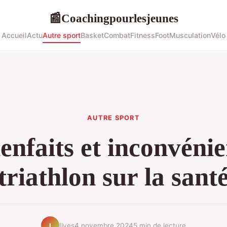
Coachingpourlesjeunes
📰
Accueil
Actu
Autre sport
Basket
Combat
Fitness
Foot
Musculation
Vélo
AUTRE SPORT
enfaits et inconvéni
triathlon sur la sant
Ilyes
4 novembre 2024
5 min de lecture
I